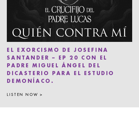
EL EXORCISMO DE JOSEFINA
SANTANDER – EP 20 CON EL
PADRE MIGUEL ÁNGEL DEL
DICASTERIO PARA EL ESTUDIO
DEMONÍACO.
LISTEN NOW >